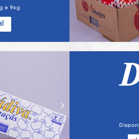
g e 9kg
al
Dispon