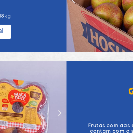
18kg
al
Frutas colhidas
contam com o s