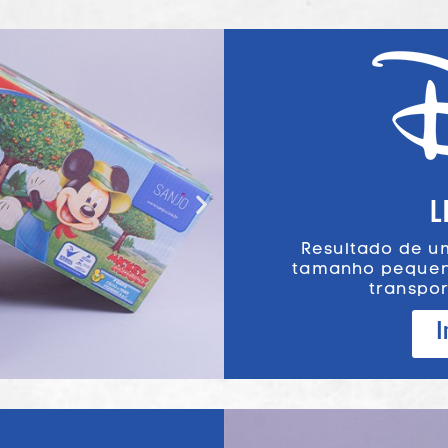
L
Resultado de u
tamanho pequeno
transpor
I