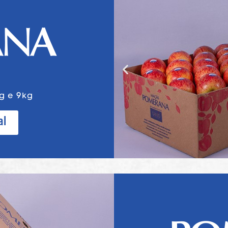
g e 9kg
al