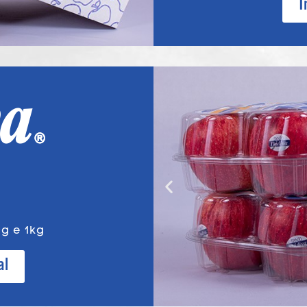
I
g e 1kg
al