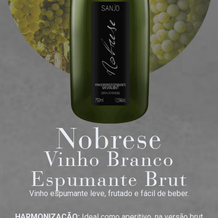
Nobrese
Vinho Branco
Espumante Brut
Vinho espumante leve, frutado e fácil de beber.
HARMONIZAÇÃO:
Ideal como aperitivo, na versão brut