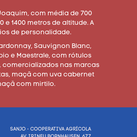
 Joaquim, com média de 700
 e 1400 metros de altitude. A
ios de personalidade.
ardonnay, Sauvignon Blanc,
io e Maestrale, com rótulos
s, comercializados nas marcas
ntas, maçã com uva cabernet
açã com mirtilo.
SANJO - COOPERATIVA AGRÍCOLA
AV. IRINEU BORNHAUSEN, 677